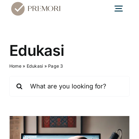
Skip
Togg
to
content
Navig
Home
Edukasi
Textile
Home
»
Edukasi
»
Page 3
Search
Konveksi
for:
Edukasi
Blog