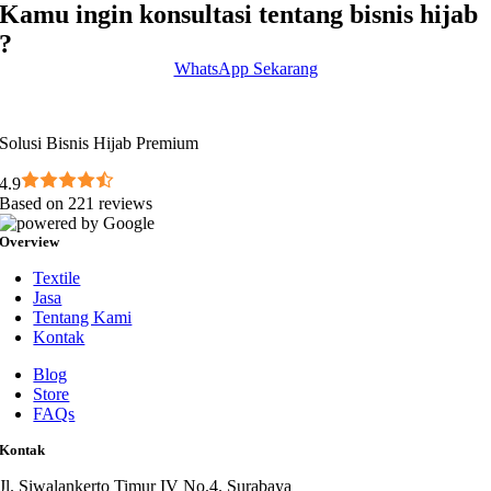
Kamu ingin konsultasi tentang bisnis hijab
?
WhatsApp Sekarang
Solusi Bisnis Hijab Premium
4.9
Based on 221 reviews
Overview
Textile
Jasa
Tentang Kami
Kontak
Blog
Store
FAQs
Kontak
Jl. Siwalankerto Timur IV No.4. Surabaya