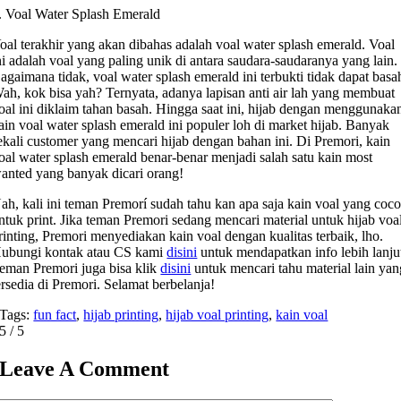
. Voal Water Splash Emerald
oal terakhir yang akan dibahas adalah voal water splash emerald. Voal
ni adalah voal yang paling unik di antara saudara-saudaranya yang lain.
agaimana tidak, voal water splash emerald ini terbukti tidak dapat basa
ah, kok bisa yah? Ternyata, adanya lapisan anti air lah yang membuat
oal ini diklaim tahan basah. Hingga saat ini, hijab dengan menggunaka
ain voal water splash emerald ini populer loh di market hijab. Banyak
ekali customer yang mencari hijab dengan bahan ini. Di Premori, kain
oal water splash emerald benar-benar menjadi salah satu kain most
anted yang banyak dicari orang!
ah, kali ini teman Premorí sudah tahu kan apa saja kain voal yang coc
ntuk print. Jika teman Premori sedang mencari material untuk hijab voa
rinting,
Premori menyediakan kain voal dengan kualitas terbaik, lho.
ubungi kontak atau CS kami
disini
untuk mendapatkan info lebih lanju
eman Premori juga bisa klik
disini
untuk mencari tahu material lain yan
ersedia di Premori. Selamat berbelanja!
Tags:
fun fact
,
hijab printing
,
hijab voal printing
,
kain voal
5
/
5
Leave A Comment