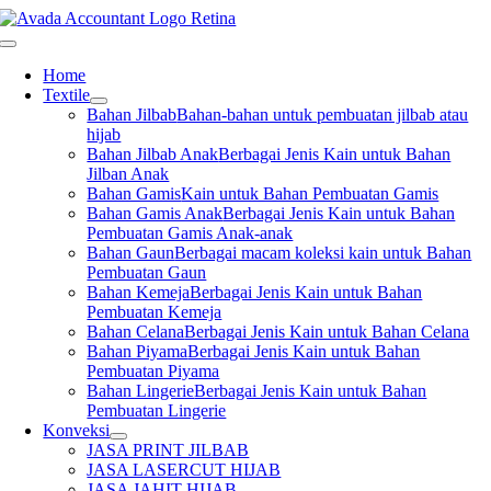
Skip
to
Toggle
content
Navigation
Home
Textile
Bahan Jilbab
Bahan-bahan untuk pembuatan jilbab atau
hijab
Bahan Jilbab Anak
Berbagai Jenis Kain untuk Bahan
Jilban Anak
Bahan Gamis
Kain untuk Bahan Pembuatan Gamis
Bahan Gamis Anak
Berbagai Jenis Kain untuk Bahan
Pembuatan Gamis Anak-anak
Bahan Gaun
Berbagai macam koleksi kain untuk Bahan
Pembuatan Gaun
Bahan Kemeja
Berbagai Jenis Kain untuk Bahan
Pembuatan Kemeja
Bahan Celana
Berbagai Jenis Kain untuk Bahan Celana
Bahan Piyama
Berbagai Jenis Kain untuk Bahan
Pembuatan Piyama
Bahan Lingerie
Berbagai Jenis Kain untuk Bahan
Pembuatan Lingerie
Konveksi
JASA PRINT JILBAB
JASA LASERCUT HIJAB
JASA JAHIT HIJAB