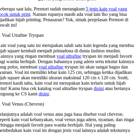
eberapa saat lalu, Premori sudah merangkum
5 jenis kain voal yang
ocok untuk print
. Namun rupanya masih ada voal lain lho yang bisa
ijadikan hijab printing. Penasaran? Yuk, simak penjelasan Premori di
awah ini!
. Voal Utrafine Tryspan
ain voal yang satu ini merupakan salah satu kain legenda yang membu
ijab square kembali menjadi primadona di dunia fashion muslim.
ainnya yang ringan membuat
voal ultrafine
tryspan ini menjadi favorit
agi wanita berhijab. Dengan bahannya yang adem serta tekstur kainnya
ang polos, membuat
voal ultrafine
tryspan ini akan sangat bagus dan
yaman. Voal ini memiliki lebar kain 125 cm, sehingga ketika dijadikan
ijab square akan memiliki ukuran maksimal 120 cm x 120 cm. Sssttt,
remori kasih tahu, kain voal ini merupakan kain terlaris untuk hijab
rint! Kamu bisa cek katalog voal ultrafine tryspan
disini
atau bertanya
angsung ke CS kami
disini
.
. Voal Venus (Chevron)
elanjutnya adalah voal venus atau juga basa disebut voal chevron.
eperti kain voal kebanyakan, voal venus juga adem, nyaman, dan ringa
ehingga menjadi favorit para wanita berhijab. Hal yang paling
embedakan kain voal ini dengan jenis voal lainnya adalah teksturnya