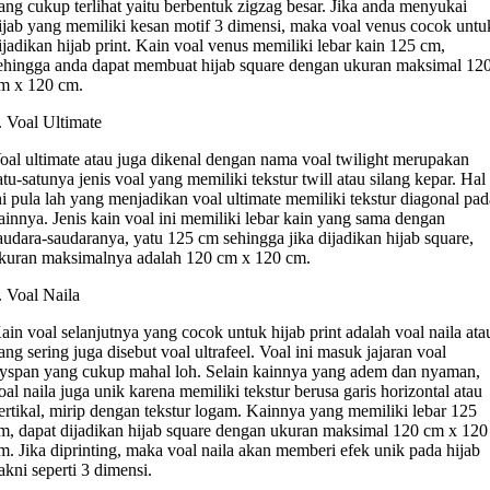
ang cukup terlihat yaitu berbentuk zigzag besar. Jika anda menyukai
ijab yang memiliki kesan motif 3 dimensi, maka voal venus cocok untu
ijadikan hijab print. Kain voal venus memiliki lebar kain 125 cm,
ehingga anda dapat membuat hijab square dengan ukuran maksimal 12
m x 120 cm.
. Voal Ultimate
oal ultimate atau juga dikenal dengan nama voal twilight merupakan
atu-satunya jenis voal yang memiliki tekstur twill atau silang kepar. Hal
ni pula lah yang menjadikan voal ultimate memiliki tekstur diagonal pa
ainnya. Jenis kain voal ini memiliki lebar kain yang sama dengan
audara-saudaranya, yatu 125 cm sehingga jika dijadikan hijab square,
kuran maksimalnya adalah 120 cm x 120 cm.
. Voal Naila
ain voal selanjutnya yang cocok untuk hijab print adalah voal naila ata
ang sering juga disebut voal ultrafeel. Voal ini masuk jajaran voal
ryspan yang cukup mahal loh. Selain kainnya yang adem dan nyaman,
oal naila juga unik karena memiliki tekstur berusa garis horizontal atau
ertikal, mirip dengan tekstur logam. Kainnya yang memiliki lebar 125
m, dapat dijadikan hijab square dengan ukuran maksimal 120 cm x 120
m. Jika diprinting, maka voal naila akan memberi efek unik pada hijab
akni seperti 3 dimensi.