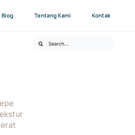
Blog
Tentang Kami
Kontak
Search
for:
repe
tekstur
serat