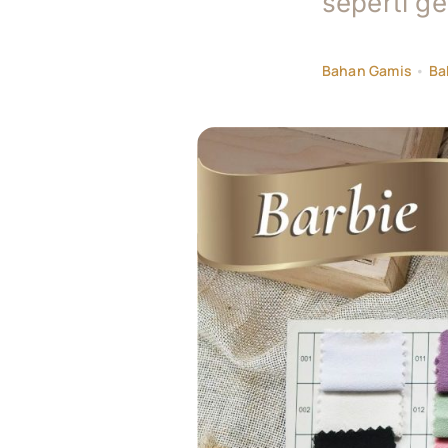
seperti g
Bahan Gamis
•
Ba