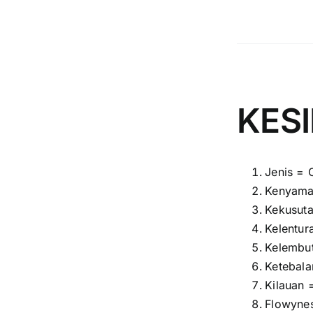
KES
Jenis = 
Kenyama
Kekusuta
Kelentur
Kelembut
Ketebala
Kilauan =
Flowynes