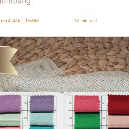
elombang.
han Jilbab
•
Textile
1.6 min read