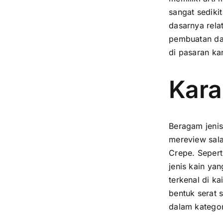
sangat sediki
dasarnya rela
pembuatan dar
di pasaran ka
Kara
Beragam jenis
mereview sal
Crepe. Sepert
jenis kain ya
terkenal di ka
bentuk serat 
dalam katego