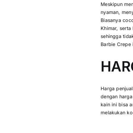
Meskipun memi
nyaman, menye
Biasanya coco
Khimar, serta
sehingga tida
Barbie Crepe i
HAR
Harga penjual
dengan harga 
kain ini bisa
melakukan kon