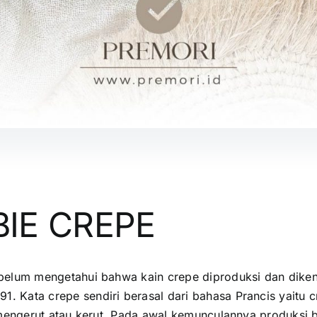
BIE CREPE
elum mengetahui bahwa kain crepe diproduksi dan diken
91.
Kata crepe sendiri berasal dari bahasa Prancis yaitu c
 mengerut atau kerut. Pada awal kemunculannya produksi 