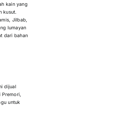
lah kain yang
h kusut.
mis, Jilbab,
yang lumayan
t dari bahan
i dijual
 Premori,
agu untuk