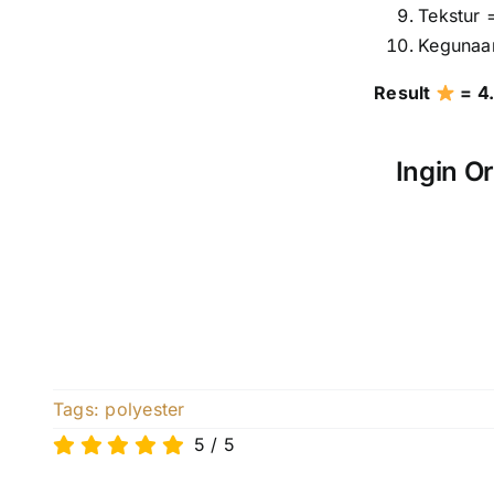
Tekstur =
Kegunaan
Result
= 4.
Ingin Or
Tags:
polyester
5
/
5