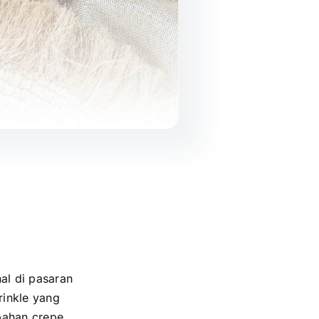
al di pasaran
rinkle yang
bahan crepe