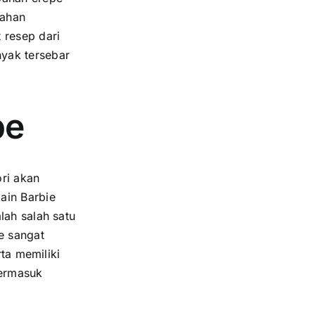
bahan
 resep dari
yak tersebar
pe
ri akan
ain Barbie
lah salah satu
e sangat
rta memiliki
termasuk