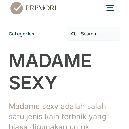
Skip
Togg
to
content
Navig
Search
Categories
Home
for:
MADAME
Textile
SEXY
Konveksi
Edukasi
Madame sexy adalah salah
satu jenis kain terbaik yang
Blog
biasa digunakan untuk